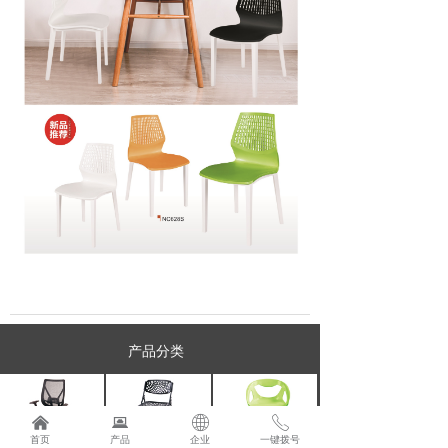
产品分类
낀
뀵
ꄓ
ꂅ
办公椅
折叠椅
塑钢椅
首页
产品
企业
一键拨号