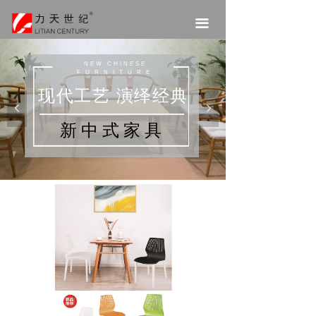
끀
NEW CHINESE
FURNITURE
现代工艺 演绎经典
넳
넲
新中式家具