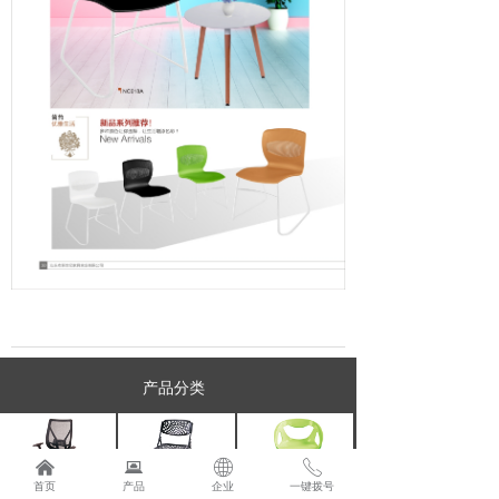
产品分类
낀
뀵
ꄓ
ꂅ
办公椅
折叠椅
塑钢椅
首页
产品
企业
一键拨号