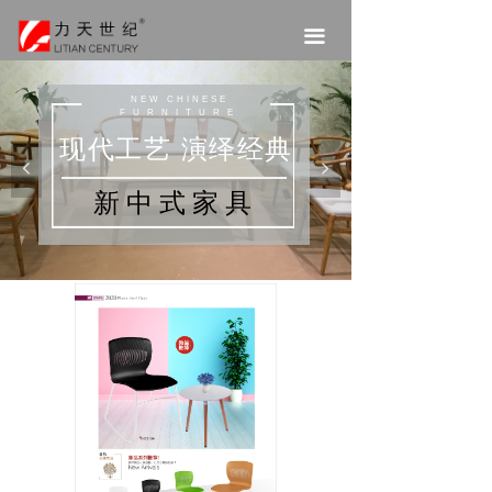
끀
NEW CHINESE
FURNITURE
现代工艺 演绎经典
넳
넲
新中式家具